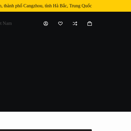
, thành phố Cangzhou, tỉnh Hà Bắc, Trung Quốc
ệt Nam
购
物
车