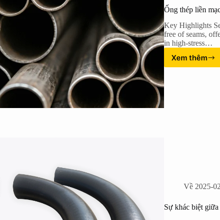
Ống thép liền mạc
Key Highlights Sea
free of seams, off
in high-stress…
Xem thêm
Ống
thép
liền
mạch:
Giải
thích
các
điểm
khác
biệt
chính
Về
2025-0
Sự khác biệt giữ