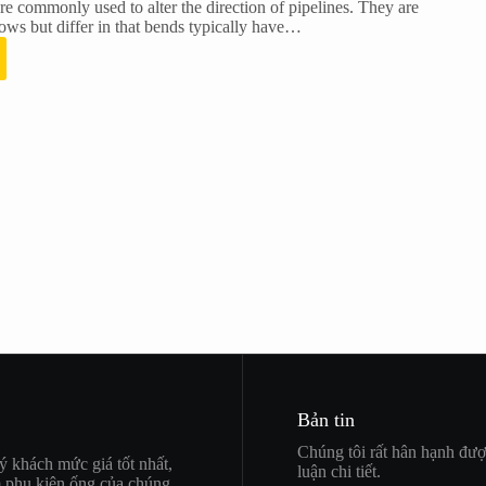
re commonly used to alter the direction of pipelines. They are
bows but differ in that bends typically have…
Bản tin
Chúng tôi rất hân hạnh đượ
uý khách mức giá tốt nhất,
luận chi tiết.
m phụ kiện ống của chúng