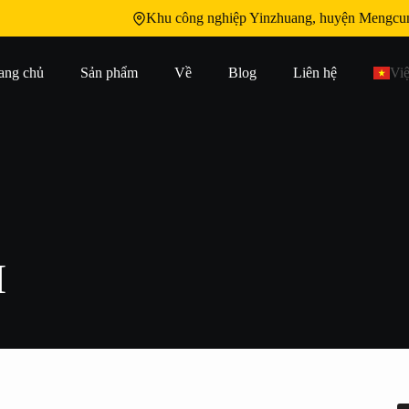
Khu công nghiệp Yinzhuang, huyện Mengcun
ang chủ
Sản phẩm
Về
Blog
Liên hệ
Vi
I