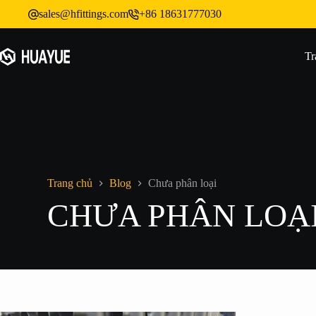
跳
sales@hfittings.com
+86 18631777030
过
内
容
Tr
Trang chủ
Blog
Chưa phân loại
CHƯA PHÂN LOẠ