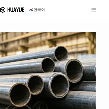
콘
텐
한국어
츠
로
건
너
뛰
기