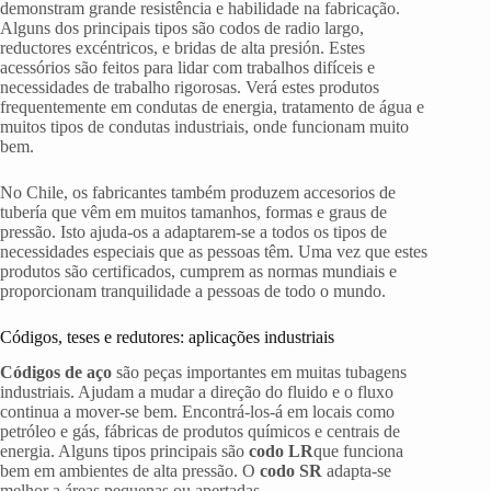
demonstram grande resistência e habilidade na fabricação.
Alguns dos principais tipos são codos de radio largo,
reductores excéntricos, e bridas de alta presión. Estes
acessórios são feitos para lidar com trabalhos difíceis e
necessidades de trabalho rigorosas. Verá estes produtos
frequentemente em condutas de energia, tratamento de água e
muitos tipos de condutas industriais, onde funcionam muito
bem.
No Chile, os fabricantes também produzem accesorios de
tubería que vêm em muitos tamanhos, formas e graus de
pressão. Isto ajuda-os a adaptarem-se a todos os tipos de
necessidades especiais que as pessoas têm. Uma vez que estes
produtos são certificados, cumprem as normas mundiais e
proporcionam tranquilidade a pessoas de todo o mundo.
Códigos, teses e redutores: aplicações industriais
Códigos de aço
são peças importantes em muitas tubagens
industriais. Ajudam a mudar a direção do fluido e o fluxo
continua a mover-se bem. Encontrá-los-á em locais como
petróleo e gás, fábricas de produtos químicos e centrais de
energia. Alguns tipos principais são
codo LR
que funciona
bem em ambientes de alta pressão. O
codo SR
adapta-se
melhor a áreas pequenas ou apertadas.