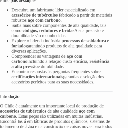
Principais destaques
Descubra um fabricante líder especializado em
acessórios de tubérculos
fabricado a partir de materiais
robustos
aço com carbono
.
Saiba mais sobre componentes de alta qualidade, tais
como
códigos, redutores e bridas
A sua precisão e
durabilidade são reconhecidas.
Explore o líder da indústria
processos de soldadura e
forjado
garantindo produtos de alta qualidade para
diversas aplicações.
Compreender as vantagens de
aço com
carbono
incluindo a relação custo-eficácia,
resistência
a alta pressão
e durabilidade.
Encontrar respostas às perguntas frequentes sobre
certificações internacionais
garantias e seleção dos
acessórios perfeitos para as suas necessidades.
Introdução
O Chile é atualmente um importante local de produção de
acessórios de tubérculos
de alta qualidade
aço com
carbono
. Estas peças são utilizadas em muitas indústrias.
Encontrá-las-á em fábricas de produtos químicos, sistemas de
tratamento de água e na construção de coisas novas para todos