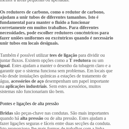
Os redutores de carbono, como o redutor de carbono,
ajudam a unir tubos de diferentes tamanhos. Isto é
fundamental para manter o fluido a funcionar
corretamente em muitos trabalhos. Para diferentes
necessidades, pode escolher redutores concéntricos para
fazer uniões uniformes ou excéntricos quando é necessário
unir tubos em locais desiguais.
Também é possível utilizar
tees de ligação
para dividir ou
juntar fluxos. Existem opções como a
T redutora
ou um
igual
. Estes ajudam a manter o desenho da tubagem claro e a
garantir que o sistema funciona sem problemas. Em locais que
vão desde instalações químicas a estações de tratamento de
água,
acessórios de aço
desempenham um papel importante
na
aplicações industriais
. Sem estes acessórios, muitos
sistemas não funcionariam tão bem.
Pontes e ligações de alta pressão
Bridas
são peças-chave nas condutas. São mais importantes
quando há
alta pressão
ou de alta pressão. Estes ajudam a
fazer ligações seguras e fáceis entre duas secções da conduta.
Isto proporciona-lhe mais formas de trabalhar com a linha.