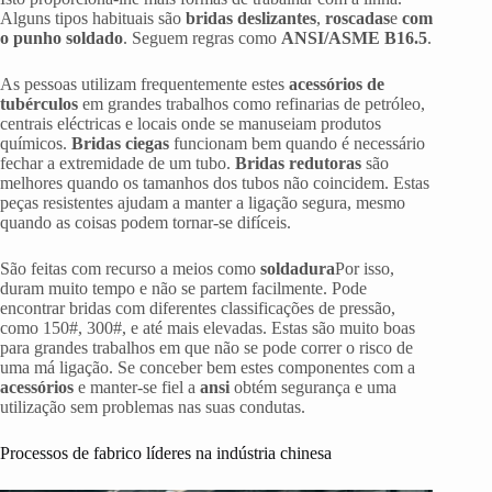
Alguns tipos habituais são
bridas deslizantes
,
roscadas
e
com
o punho soldado
. Seguem regras como
ANSI/ASME B16.5
.
As pessoas utilizam frequentemente estes
acessórios de
tubérculos
em grandes trabalhos como refinarias de petróleo,
centrais eléctricas e locais onde se manuseiam produtos
químicos.
Bridas ciegas
funcionam bem quando é necessário
fechar a extremidade de um tubo.
Bridas redutoras
são
melhores quando os tamanhos dos tubos não coincidem. Estas
peças resistentes ajudam a manter a ligação segura, mesmo
quando as coisas podem tornar-se difíceis.
São feitas com recurso a meios como
soldadura
Por isso,
duram muito tempo e não se partem facilmente. Pode
encontrar bridas com diferentes classificações de pressão,
como 150#, 300#, e até mais elevadas. Estas são muito boas
para grandes trabalhos em que não se pode correr o risco de
uma má ligação. Se conceber bem estes componentes com a
acessórios
e manter-se fiel a
ansi
obtém segurança e uma
utilização sem problemas nas suas condutas.
Processos de fabrico líderes na indústria chinesa