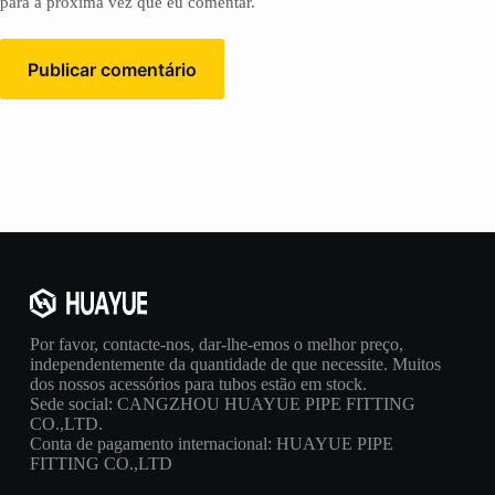
para a próxima vez que eu comentar.
Publicar comentário
Por favor, contacte-nos, dar-lhe-emos o melhor preço,
independentemente da quantidade de que necessite. Muitos
dos nossos acessórios para tubos estão em stock.
Sede social: CANGZHOU HUAYUE PIPE FITTING
CO.,LTD.
Conta de pagamento internacional: HUAYUE PIPE
FITTING CO.,LTD