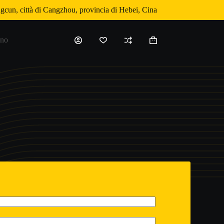
gcun, città di Cangzhou, provincia di Hebei, Cina
ano
Carrello
della
spesa