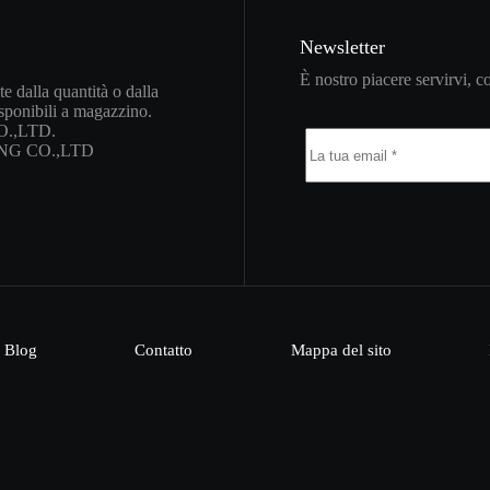
Newsletter
È nostro piacere servirvi, co
e dalla quantità o dalla
isponibili a magazzino.
O.,LTD.
TING CO.,LTD
Blog
Contatto
Mappa del sito