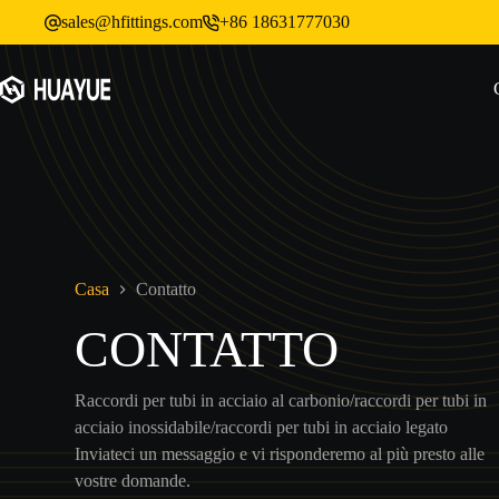
Vai
sales@hfittings.com
+86 18631777030
al
contenuto
Casa
Contatto
CONTATTO
Raccordi per tubi in acciaio al carbonio/raccordi per tubi in
acciaio inossidabile/raccordi per tubi in acciaio legato
Inviateci un messaggio e vi risponderemo al più presto alle
vostre domande.