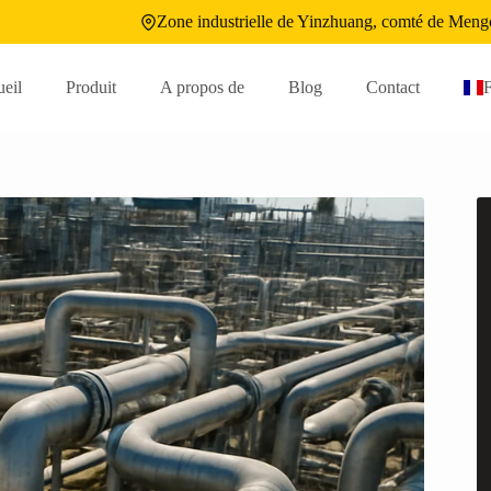
Zone industrielle de Yinzhuang, comté de Meng
eil
Produit
A propos de
Blog
Contact
F