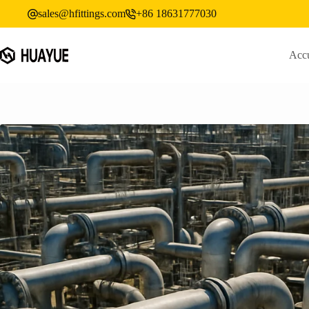
跳
sales@hfittings.com
+86 18631777030
过
内
容
Accu