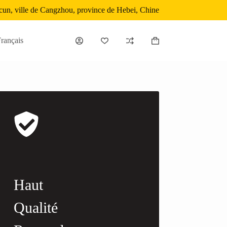
cun, ville de Cangzhou, province de Hebei, Chine
rançais
购
物
车
Haut
Qualité