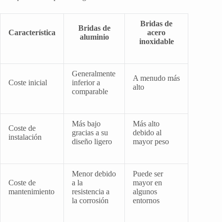
Bridas de
Bridas de
Característica
acero
aluminio
inoxidable
Generalmente
A menudo más
Coste inicial
inferior a
alto
comparable
Más bajo
Más alto
Coste de
gracias a su
debido al
instalación
diseño ligero
mayor peso
Menor debido
Puede ser
Coste de
a la
mayor en
mantenimiento
resistencia a
algunos
la corrosión
entornos