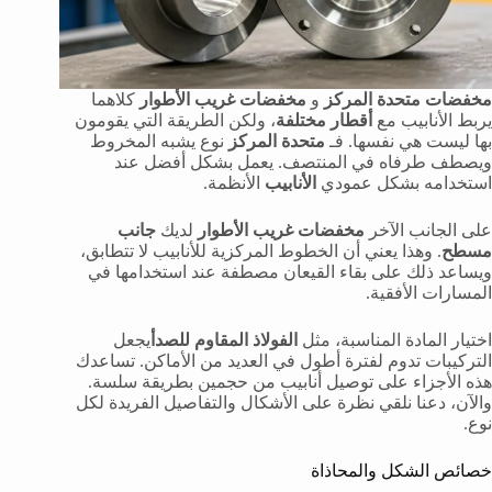
مخفضات متحدة المركز
و
مخفضات غريب الأطوار
كلاهما
يربط الأنابيب مع
أقطار مختلفة
، ولكن الطريقة التي يقومون
بها ليست هي نفسها. فـ
متحدة المركز
نوع يشبه المخروط
ويصطف طرفاه في المنتصف. يعمل بشكل أفضل عند
استخدامه بشكل عمودي
الأنابيب
الأنظمة.
على الجانب الآخر
مخفضات غريب الأطوار
لديك
جانب
مسطح
. وهذا يعني أن الخطوط المركزية للأنابيب لا تتطابق،
ويساعد ذلك على بقاء القيعان مصطفة عند استخدامها في
المسارات الأفقية.
اختيار المادة المناسبة، مثل
الفولاذ المقاوم للصدأ
يجعل
التركيبات تدوم لفترة أطول في العديد من الأماكن. تساعدك
هذه الأجزاء على توصيل أنابيب من حجمين بطريقة سلسة.
والآن، دعنا نلقي نظرة على الأشكال والتفاصيل الفريدة لكل
نوع.
خصائص الشكل والمحاذاة