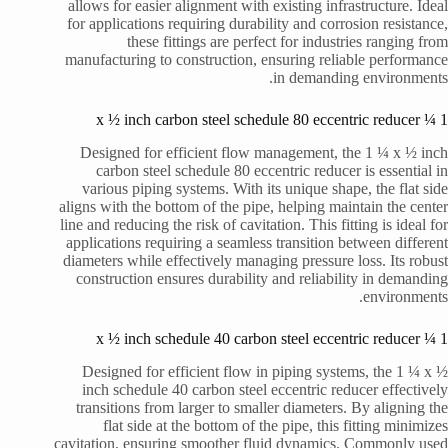
allows for easier alignment with existing infrastructure. Ideal
for applications requiring durability and corrosion resistance,
these fittings are perfect for industries ranging from
manufacturing to construction, ensuring reliable performance
in demanding environments.
1 ¼ x ½ inch carbon steel schedule 80 eccentric reducer
Designed for efficient flow management, the 1 ¼ x ½ inch
carbon steel schedule 80 eccentric reducer is essential in
various piping systems. With its unique shape, the flat side
aligns with the bottom of the pipe, helping maintain the center
line and reducing the risk of cavitation. This fitting is ideal for
applications requiring a seamless transition between different
diameters while effectively managing pressure loss. Its robust
construction ensures durability and reliability in demanding
environments.
1 ¼ x ½ inch schedule 40 carbon steel eccentric reducer
Designed for efficient flow in piping systems, the 1 ¼ x ½
inch schedule 40 carbon steel eccentric reducer effectively
transitions from larger to smaller diameters. By aligning the
flat side at the bottom of the pipe, this fitting minimizes
cavitation, ensuring smoother fluid dynamics. Commonly used