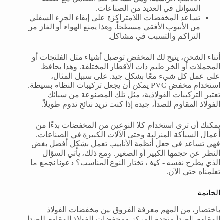
السوائل في العديد من الصناعات.
تساعد المخفضات اللامتراكزة على إبقاء الجزء السفلي
من الأنبوب الأفقي مسطحاً. وهذا يمنع الهواء أو الغاز من
التراكم والتسبب في مشاكل.
أثناء الشحن، يتيح لك المخفض توصيل أشياء مثل الفلنجات أو
المحملات أو الخراطيم ذات الأقطار المختلفة. وهذا يحافظ
على عمل كل شيء معًا بشكل جيد. على سبيل المثال،
استخدام مخفض PVC يمكن أن يجعل تركيبات النظام بسيطة.
تعتبر التركيبات الفولاذية، مثل تلك المصنوعة من سبائك
الفولاذ المقاوم للصدأ، جيدة إذا كنت تريد نتائج تدوم طويلاً.
يمكنك أن ترى استخدام كلا النوعين من المخفضات بدءًا من
أعمال السباكة المنزلية وحتى الآلات الكبيرة في الصناعات.
فهي تساعد في جعل أنظمة الأنابيب تعمل بشكل أفضل بغض
النظر عن حجمها الكبير أو الصغير. ومع ذلك، يأتي السؤال
الذي يطرح نفسه - كيف تختار النوع المناسب؟ دعونا نجمع ما
تعلمناه حتى الآن.
الخاتمة
باختصار، من المهم معرفة الفروق بين مخفضات الفولاذ
المقاوم للصدأ متحدة المركز ومخفضات الفولاذ المقاوم للصدأ