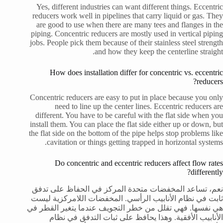
Yes, different industries can want different things. Eccentric
reducers work well in pipelines that carry liquid or gas. They
are good to use when there are many tees and flanges in the
piping. Concentric reducers are mostly used in vertical piping
jobs. People pick them because of their stainless steel strength
and how they keep the centerline straight.
How does installation differ for concentric vs. eccentric
reducers?
Concentric reducers are easy to put in place because you only
need to line up the center lines. Eccentric reducers are
different. You have to be careful with the flat side when you
install them. You can place the flat side either up or down, but
the flat side on the bottom of the pipe helps stop problems like
cavitation or things getting trapped in horizontal systems.
Do concentric and eccentric reducers affect flow rates
differently?
نعم، تساعد المخفضات متحدة المركز في الحفاظ على تدفق
ثابت في نظام الأنابيب الرأسي. المخفضات اللامركزية ليست
هي نفسها. فهي تقلل من خطر التجويف عندما يتغير القطر في
الأنابيب الأفقية. وهذا يحافظ على ثبات التدفق في نظام