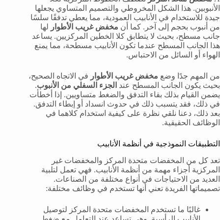
الأنبوبين. هذا الشكل المخروطي والتصميم المتساوي يجعلها
جيدة للاستخدام في الأنابيب العمودية، مما يعطي تدفقًا سلسًا
من أنبوب بحجم إلى آخر. كما أن
مخفض غريب الأطوار
لها
جانب مسطح، بحيث لا يتطابق كلا الخطين المركزيين. يساعد
هذا الجانب المسطح عندما تكون الأنابيب مسطحة، مما يمنع
الهواء أو السائل من الاحتباس.
من المهم جدًا وضع
مخفض غريب الأطوار
في الاتجاه الصحيح،
بحيث يكون الجانب المسطح عند
الجزء السفلي من الأنبوب
.
يضمن القيام بذلك بقاء التدفق والضغط متساويين. إذا أخطأت
في ذلك، فقد يتسبب ذلك في حدوث انسداد أو إبطاء التدفق.
بعد ذلك، دعنا نلقي نظرة على كيفية استخدام كلاهما في
الوظائف الحقيقية.
التطبيقات النموذجية في أنظمة الأنابيب
تعد كل من المخفضات متحدة المركز والمخفضات غير
المركزية أجزاء مهمة من أنظمة الأنابيب. فهي تعمل لتلبية
العديد من الاحتياجات في أنواع مختلفة من الصناعات.
تصميماتها الفريدة تعني أنها تستخدم في وظائف مختلفة:
غالبًا ما تستخدم المخفضات متحدة المركز لتوصيل
الأنابيب الرأسية. وهي تساعد عند التعامل مع ضغط