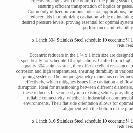
effectively aligns with the bottom of the piping system,
ensuring efficient transportation of liquids or gases.
Commonly utilized in various industrial applications, the
reducer aids in minimizing cavitation while maintaining
desired pressure levels, proving essential for optimal system
performance and reliability.
1 ¼ x 1 inch 304 Stainless Steel schedule 10 eccentric
reducers
Eccentric reducers in the 1 ¼ x 1 inch size are designed
specifically for schedule 10 applications. Crafted from high-
quality 304 stainless steel, they offer excellent resistance to
corrosion and high temperatures, ensuring durability in various
piping systems. The unique geometry maintains centerlines
effectively, which mitigates issues like cavitation and flow
disruption. Ideal for transitioning between different diameters,
these reducers fit seamlessly into existing setups, providing
reliable connectivity, whether in industrial or commercial
environments. Their flat side orientation allows for optimal
alignment with the bottom of the pipe.
1 ¼ x 1 inch 316 Stainless Steel schedule 10 eccentric
reducers