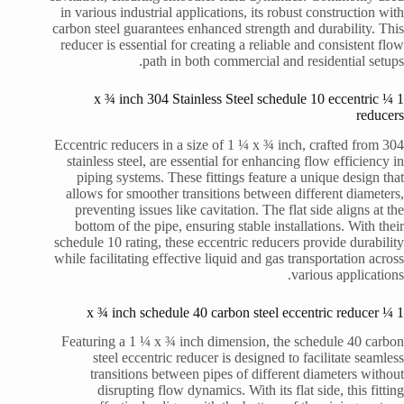
in various industrial applications, its robust construction with
carbon steel guarantees enhanced strength and durability. This
reducer is essential for creating a reliable and consistent flow
path in both commercial and residential setups.
1 ¼ x ¾ inch 304 Stainless Steel schedule 10 eccentric
reducers
Eccentric reducers in a size of 1 ¼ x ¾ inch, crafted from 304
stainless steel, are essential for enhancing flow efficiency in
piping systems. These fittings feature a unique design that
allows for smoother transitions between different diameters,
preventing issues like cavitation. The flat side aligns at the
bottom of the pipe, ensuring stable installations. With their
schedule 10 rating, these eccentric reducers provide durability
while facilitating effective liquid and gas transportation across
various applications.
1 ¼ x ¾ inch schedule 40 carbon steel eccentric reducer
Featuring a 1 ¼ x ¾ inch dimension, the schedule 40 carbon
steel eccentric reducer is designed to facilitate seamless
transitions between pipes of different diameters without
disrupting flow dynamics. With its flat side, this fitting