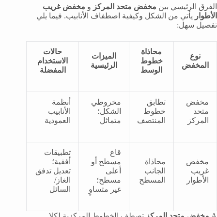
الفرق الرئيسي بين
مخفض متحد المركز
و
مخفض غريب
الأطوار
يأتي من الشكل وكيفية اصطفاف الأنابيب. فيما يلي
تفصيل سهل:
محاذاة
حالات
نوع
الميزات
خطوط
الاستخدام
المخفض
الرئيسية
الوسط
المفضلة
مخفض
تطابق
مخروطي
أنظمة
متحد
خطوط
الشكل؛
الأنابيب
المركز
المنتصف
متماثل
العمودية
قاع
تطبيقات
مخفض
محاذاة
مسطح أو
أفقية؛
غريب
الجانب
أعلى
تعديل تدفق
الأطوار
المسطح
مسطح؛
الغاز/
غير متساوٍ
السائل
A
مخفض متحد المركز
تصطف الخطوط المركزية لكلا