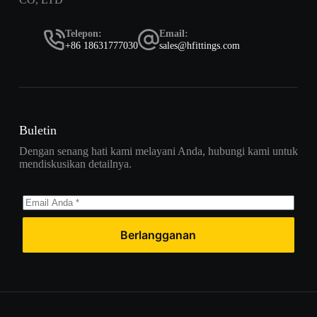
Telepon:
Email:
+86 18631777030
sales@hfittings.com
Buletin
Dengan senang hati kami melayani Anda, hubungi kami untuk
mendiskusikan detailnya.
Berlangganan