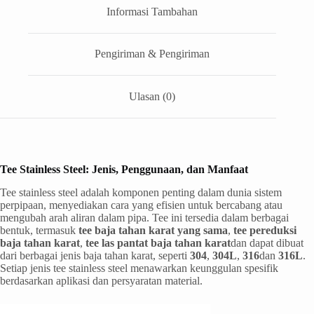
Informasi Tambahan
Pengiriman & Pengiriman
Ulasan (0)
Tee Stainless Steel: Jenis, Penggunaan, dan Manfaat
Tee stainless steel adalah komponen penting dalam dunia sistem
perpipaan, menyediakan cara yang efisien untuk bercabang atau
mengubah arah aliran dalam pipa. Tee ini tersedia dalam berbagai
bentuk, termasuk
tee baja tahan karat yang sama
,
tee pereduksi
baja tahan karat
,
tee las pantat baja tahan karat
dan dapat dibuat
dari berbagai jenis baja tahan karat, seperti
304
,
304L
,
316
dan
316L
.
Setiap jenis tee stainless steel menawarkan keunggulan spesifik
berdasarkan aplikasi dan persyaratan material.