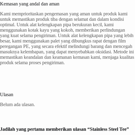
Kemasan yang andal dan aman
Kami memprioritaskan pengemasan yang aman untuk produk kami
untuk memastikan produk tiba dengan selamat dan dalam kondisi
optimal. Untuk alat kelengkapan pipa berukuran kecil, kami
menggunakan kotak kayu yang kokoh, memberikan perlindungan
yang kuat selama pengiriman. Untuk alat kelengkapan pipa yang lebih
besar, kami menggunakan palet yang dibungkus rapat dengan film
peregangan PE, yang secara efektif melindungi barang dan mencegah
masuknya kelembapan, yang dapat menyebabkan oksidasi. Metode ini
memastikan keandalan dan keamanan kemasan kami, menjaga kualitas
produk selama proses pengiriman.
Ulasan
Belum ada ulasan.
Jadilah yang pertama memberikan ulasan “Stainless Steel Tee”