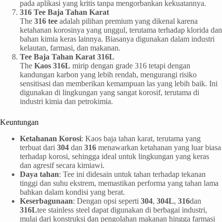
pada aplikasi yang kritis tanpa mengorbankan kekuatannya.
316 Tee Baja Tahan Karat
The
316 tee
adalah pilihan premium yang dikenal karena
ketahanan korosinya yang unggul, terutama terhadap klorida dan
bahan kimia keras lainnya. Biasanya digunakan dalam industri
kelautan, farmasi, dan makanan.
Tee Baja Tahan Karat 316L
The
Kaos 316L
mirip dengan grade 316 tetapi dengan
kandungan karbon yang lebih rendah, mengurangi risiko
sensitisasi dan memberikan kemampuan las yang lebih baik. Ini
digunakan di lingkungan yang sangat korosif, terutama di
industri kimia dan petrokimia.
Keuntungan
Ketahanan Korosi
: Kaos baja tahan karat, terutama yang
terbuat dari
304
dan
316
menawarkan ketahanan yang luar biasa
terhadap korosi, sehingga ideal untuk lingkungan yang keras
dan agresif secara kimiawi.
Daya tahan
: Tee ini didesain untuk tahan terhadap tekanan
tinggi dan suhu ekstrem, memastikan performa yang tahan lama
bahkan dalam kondisi yang berat.
Keserbagunaan
: Dengan opsi seperti
304
,
304L
,
316
dan
316L
tee stainless steel dapat digunakan di berbagai industri,
mulai dari konstruksi dan pengolahan makanan hingga farmasi