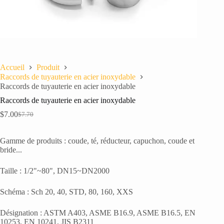
Accueil
Produit
Raccords de tuyauterie en acier inoxydable
Raccords de tuyauterie en acier inoxydable
Raccords de tuyauterie en acier inoxydable
$
7.00
$
7.70
Le
Le
prix
prix
initial
actuel
Gamme de produits : coude, té, réducteur, capuchon, coude et
était :
est :
bride...
$7.70.
$7.00.
Taille : 1/2"~80", DN15~DN2000
Schéma : Sch 20, 40, STD, 80, 160, XXS
Désignation : ASTM A403, ASME B16.9, ASME B16.5, EN
10253, EN 10241, JIS B2311