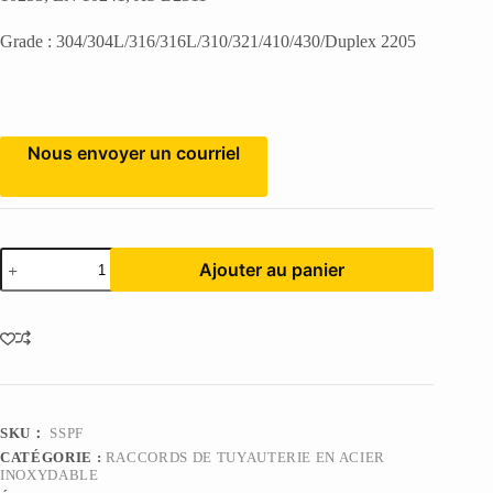
Grade : 304/304L/316/316L/310/321/410/430/Duplex 2205
Nous envoyer un courriel
Stainless
Ajouter au panier
Steel
Pipe
Fittings
数
量
SKU：
SSPF
CATÉGORIE :
RACCORDS DE TUYAUTERIE EN ACIER
INOXYDABLE