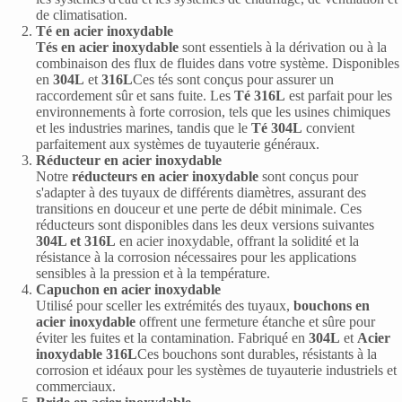
de climatisation.
Té en acier inoxydable
Tés en acier inoxydable
sont essentiels à la dérivation ou à la
combinaison des flux de fluides dans votre système. Disponibles
en
304L
et
316L
Ces tés sont conçus pour assurer un
raccordement sûr et sans fuite. Les
Té 316L
est parfait pour les
environnements à forte corrosion, tels que les usines chimiques
et les industries marines, tandis que le
Té 304L
convient
parfaitement aux systèmes de tuyauterie généraux.
Réducteur en acier inoxydable
Notre
réducteurs en acier inoxydable
sont conçus pour
s'adapter à des tuyaux de différents diamètres, assurant des
transitions en douceur et une perte de débit minimale. Ces
réducteurs sont disponibles dans les deux versions suivantes
304L et 316L
en acier inoxydable, offrant la solidité et la
résistance à la corrosion nécessaires pour les applications
sensibles à la pression et à la température.
Capuchon en acier inoxydable
Utilisé pour sceller les extrémités des tuyaux,
bouchons en
acier inoxydable
offrent une fermeture étanche et sûre pour
éviter les fuites et la contamination. Fabriqué en
304L
et
Acier
inoxydable 316L
Ces bouchons sont durables, résistants à la
corrosion et idéaux pour les systèmes de tuyauterie industriels et
commerciaux.