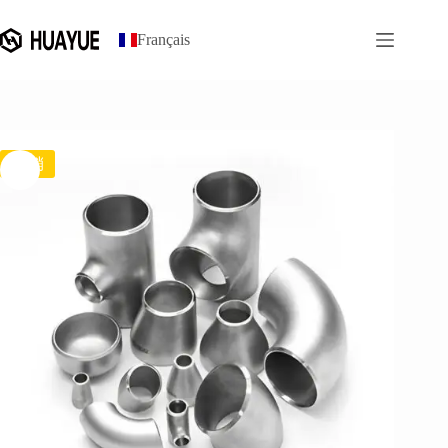
prix
prix
跳
initial
actuel
过
était :
est :
Français
内
$7.70.
$7.00.
容
促销